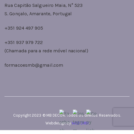
Rua Capitão Salgueiro Maia, N° 523
S. Gonçalo, Amarante, Portugal
+351 924 497 905
+351 937 979 722
(Chamada para a rede móvel nacional)
formacoesmb@gmail.com
Copyright 2023 © MB DECOR. Todos os direitos Reservados.
Webdesign by
WEBORBI