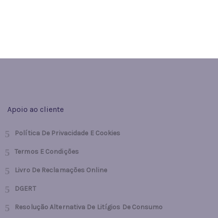
25.00€
Apoio ao cliente
Política De Privacidade E Cookies
Termos E Condições
Livro De Reclamações Online
DGERT
Resolução Alternativa De Litígios De Consumo