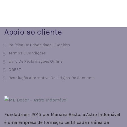
Apoio ao cliente
Política De Privacidade E Cookies
Termos E Condições
Livro De Reclamações Online
DGERT
Resolução Alternativa De Litígios De Consumo
Fundada em 2015 por Mariana Basto, a Astro Indomável
é uma empresa de formação certificada na área da