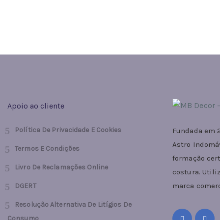
Apoio ao cliente
Política De Privacidade E Cookies
Fundada em 2
Astro Indomá
Termos E Condições
formação cert
Livro De Reclamações Online
costura. Util
marca comerc
DGERT
Resolução Alternativa De Litígios De
Consumo