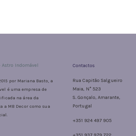
Contactos
Rua Capitão Salgueiro
015 por Mariana Basto, a
Maia, N° 523
vel é uma empresa de
S. Gonçalo, Amarante,
ificada na área da
Portugal
iza a MB Decor como sua
ial.
+351 924 497 905
+351 937 979 722